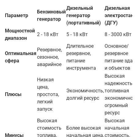
Дизельный
Дизельная
Бензиновый
Параметр
генератор
электростанц
генератор
(портативный)
(ДГУ)
Мощностной
2 - 18 кВт
5 - 18 кВт
8 - 3000 кВт
диапазон
Длительное
Основное/
Резервное,
Оптимальная
резервное,
резервное
сезонное,
сфера
питание
питание здан
аварийное
инструмента
и объектов
Высокая
Низкая
надежность,
цена,
Экономичность,
топливная
Плюсы
простота,
долгий ресурс
экономичност
легкий
огромный
запуск
ресурс
Высокая
Высокая
стоимость
Более высокая
начальная
Минусы
топлива,
начальная цена,
стоимость,