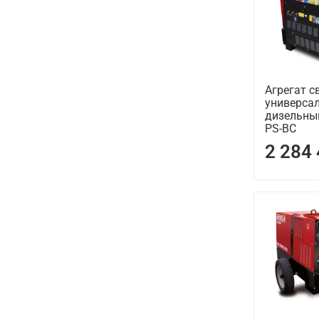
Агрегат с
универса
дизельны
PS-BC
2 284