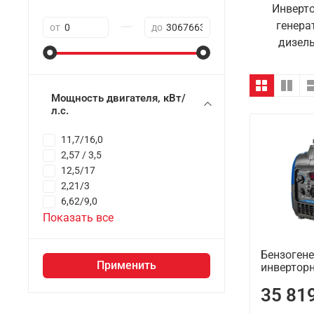
Инверт
—
генера
от
до
дизел
Мощность двигателя, кВт/
л.с.
11,7/16,0
2,57 / 3,5
12,5/17
2,21/3
6,62/9,0
Показать все
Бензоген
Применить
инвертор
35 81