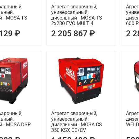
варочный,
Агрегат сварочный,
Агрег
льный,
универсальный,
унив
й - MOSA TS
дизельный - MOSA TS
дизе
2x280 EVO MULTI4
600 
 129 ₽
2 205 867 ₽
2 2
варочный,
Агрегат сварочный,
Агрег
льный,
универсальный,
дизе
й - MOSA DSP
дизельный - MOSA CS
WELD
350 KSX CC/CV