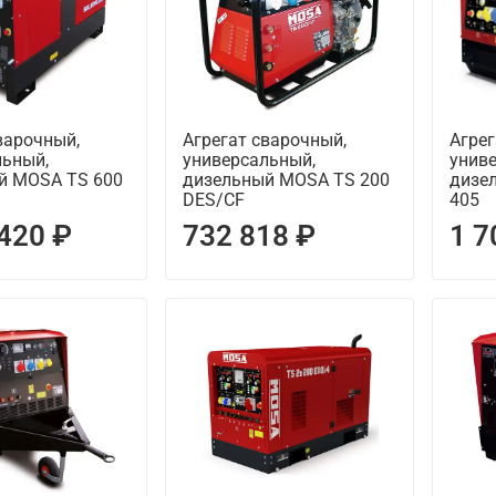
варочный,
Агрегат сварочный,
Агрег
льный,
универсальный,
унив
й MOSA TS 600
дизельный MOSA TS 200
дизе
DES/CF
405
 420 ₽
732 818 ₽
1 7