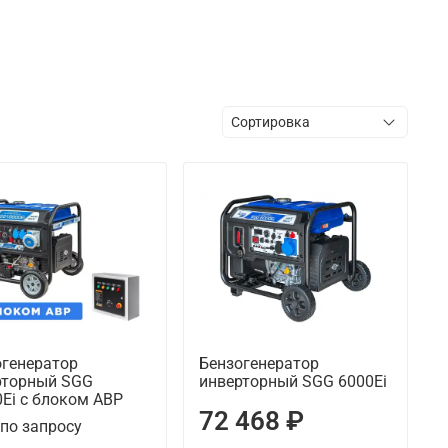
огенератор
Бензогенератор
рторный SGG
инверторный SGG 6000Ei
Ei с блоком АВР
72 468 ₽
по запросу