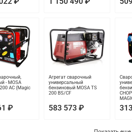
 022 ₽
1 150 490 ₽
509
варочный,
Агрегат сварочный
Сваро
ый - MOSA
универсальный
унив
200 AC (Magic
бензиновый MOSA TS
бенз
200 BS/CF
CHOP
MAGI
61 ₽
583 573 ₽
313
Показать еще