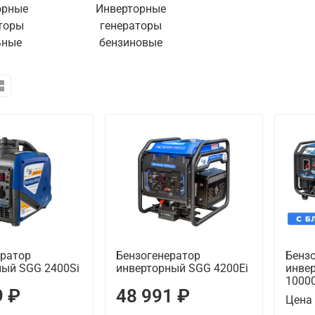
орные
Инверторные
торы
генераторы
ьные
бензиновые
ератор
Бензогенератор
Бенз
ный SGG 2400Si
инверторный SGG 4200Ei
инве
10000
9 ₽
48 991 ₽
Цена 