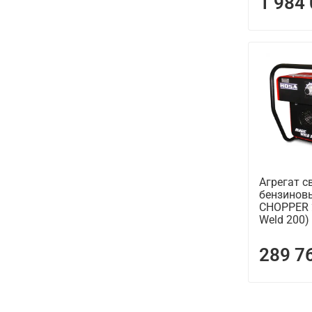
1 984
Агрегат с
бензинов
CHOPPER 
Weld 200)
289 7