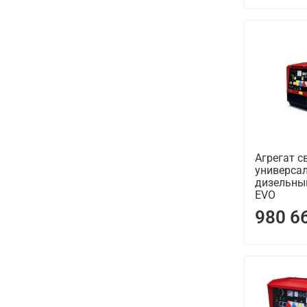
Агрегат с
универса
дизельны
EVO
980 6