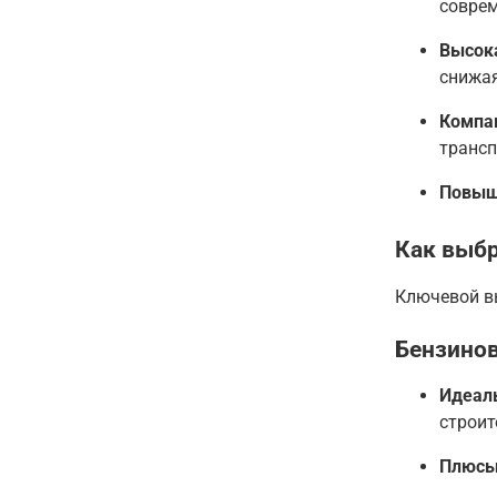
соврем
Высок
снижая
Компак
трансп
Повыш
Как выбр
Ключевой вы
Бензинов
Идеал
строит
Плюсы