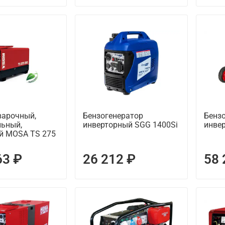
варочный,
Бензогенератор
Бенз
льный,
инверторный SGG 1400Si
инве
й MOSA TS 275
63 ₽
26 212 ₽
58 