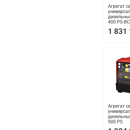
Агрегат с
универса
дизельны
400 PS-BC
1 831
Агрегат с
универса
дизельны
500 PS