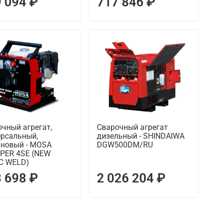
 094 ₽
717 846 ₽
чный агрегат,
Сварочный агрегат
ерсальный,
дизельный - SHINDAIWA
иновый - MOSA
DGW500DM/RU
PER 4SE (NEW
C WELD)
 698 ₽
2 026 204 ₽