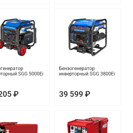
огенератор
Бензогенератор
рторный SGG 5000Ei
инверторный SGG 3800Ei
205 ₽
39 599 ₽