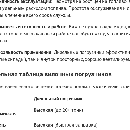
мичность эксплуатации
: Несмотря на рост цен на топливо
 удельным расходом топлива. Простота обслуживания и д
ы в течение всего срока службы
.
мность и готовность к работе
: Вам не нужна подзарядка, 
 готова к многочасовой работе в любую смену, что крит
сах
.
рсальность применения
: Дизельные погрузчики эффективн
ые склады), так и внутри просторных, хорошо вентилиру
льная таблица вилочных погрузчиков
ия взвешенного решения полезно понимать ключевые отли
Дизельный погрузчик
Высокая
(до 20+ тонн)
мность
сть
Высокая
(быстрая заправка)