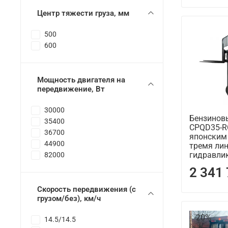
Центр тяжести груза, мм
500
600
Мощность двигателя на
передвижение, Вт
30000
Бензинов
35400
CPQD35-R
36700
японским
44900
тремя ли
гидравли
82000
2 341
Скорость передвижения (с
грузом/без), км/ч
-20%
14.5/14.5