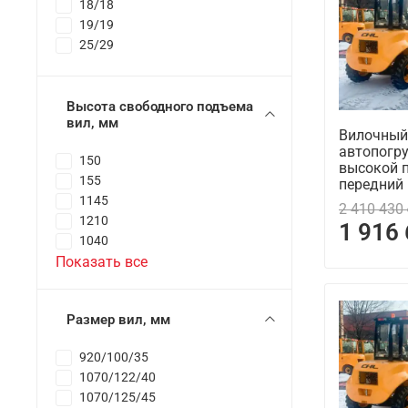
18/18
19/19
25/29
Высота свободного подъема
вил, мм
Вилочный
автопогру
150
высокой 
155
передний
1145
2 410 430
1210
1 916
1040
Показать все
Размер вил, мм
920/100/35
1070/122/40
1070/125/45