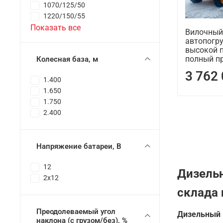
1070/125/50
1220/150/55
Показать все
Вилочный
автопогру
высокой 
полный п
Колесная база, м
3 762
1.400
1.650
1.750
2.400
Напряжение батареи, B
12
Дизельн
2x12
склада 
Преодолеваемый угол
Дизельный 
наклона (с грузом/без), %