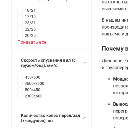
на открытых
высокими н
18/21
17/19
В нашем ин
23/31
производит
22/26
подъема и 
20/25
Показать все
Почему 
Скорость опускания вил (с
Дизельные 
грузом/без), мм/с
и грузопере
450/500
Мощно
≤600/≥300
позвол
500/450
котора
≥300≤600
Вынос
перегр
Количество колес перед/зад
поверх
(x-ведущее), шт.