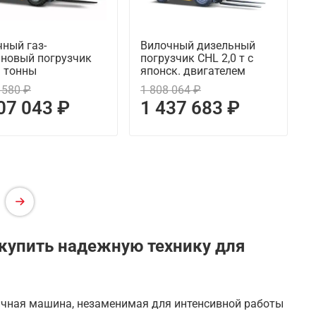
ный газ-
Вилочный дизельный
иновый погрузчик
погрузчик CHL 2,0 т с
3 тонны
японск. двигателем
 580 ₽
1 808 064 ₽
07 043 ₽
1 437 683 ₽
купить надежную технику для
чная машина, незаменимая для интенсивной работы