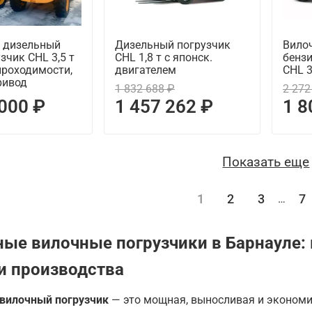
 дизельный
Дизельный погрузчик
Вилоч
зчик CHL 3,5 т
CHL 1,8 т с японск.
бенз
проходимости,
двигателем
CHL 
ривод
1 832 688 ₽
2 272
 000 ₽
1 457 262 ₽
1 8
Показать еще
1
2
3
7
…
ые вилочные погрузчики в Барнауле: 
и производства
вилочный погрузчик
— это мощная, выносливая и экономи