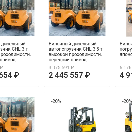
 дизельный
Вилочный дизельный
Вило
зчик CHL 3 т
автопогрузчик CHL 3,5 т
погру
проходимости,
высокой проходимости,
японс
 привод
передний привод
 ₽
3 075 591 ₽
6 176
 654 ₽
2 445 557 ₽
4 9
-20%
-20