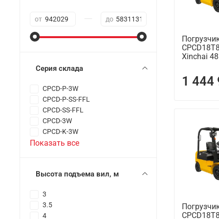
—
от
до
Погрузчи
CPCD18T8 (
Xinchai 4
Серия склада
1 444
CPCD-P-3W
CPCD-P-SS-FFL
CPCD-SS-FFL
CPCD-3W
CPCD-K-3W
Показать все
Высота подъема вил, м
3
3.5
Погрузчи
CPCD18T8 (
4