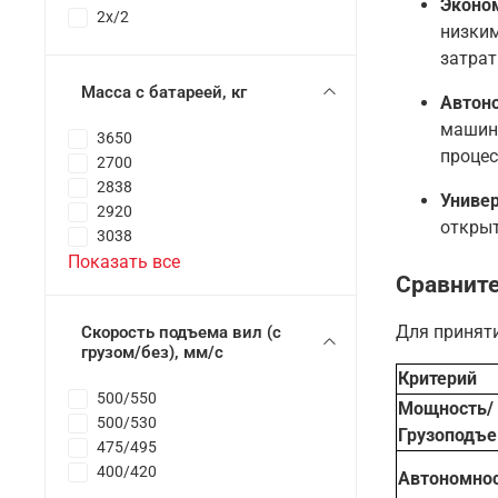
Эконо
2x/2
низким
затрат
Масса с батареей, кг
Автоно
машина
3650
процес
2700
2838
Униве
2920
открыт
3038
Показать все
Сравните
Для принят
Скорость подъема вил (с
грузом/без), мм/с
Критерий
500/550
Мощность/
500/530
Грузоподъе
475/495
400/420
Автономно