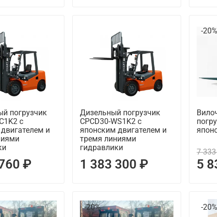
-20
ый погрузчик
Дизельный погрузчик
Вило
C1K2 с
CPCD30-WS1K2 с
погру
 двигателем и
японским двигателем и
японс
ниями
тремя линиями
ки
гидравлики
7 333
 760 ₽
1 383 300 ₽
5 8
-20%
-20