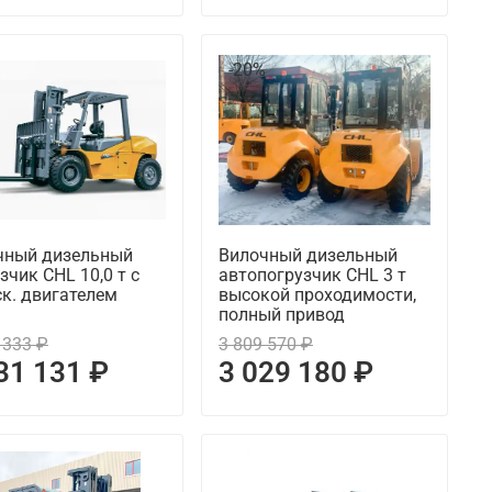
%
-20%
чный дизельный
Вилочный дизельный
зчик CHL 10,0 т с
автопогрузчик CHL 3 т
к. двигателем
высокой проходимости,
полный привод
 333 ₽
3 809 570 ₽
31 131 ₽
3 029 180 ₽
%