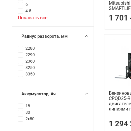
Mitsubish
6
SMARTLIF
4.8
1 701
Показать все
Радиус разворота, мм
2280
2290
2360
3250
3350
Бензинов
Аккумулятор, Ач
CPQD25-R
двигателе
18
линиями 
80
2x80
1 294