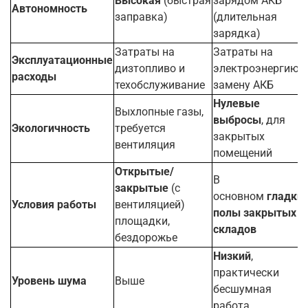
Высокая
(быстрая
зарядом АКБ
Автономность
заправка)
(длительная
зарядка)
Затраты на
Затраты на
Эксплуатационные
дизтопливо и
электроэнергию и
расходы
техобслуживание
замену АКБ
Нулевые
Выхлопные газы,
выбросы
, для
Экологичность
требуется
закрытых
вентиляция
помещений
Открытые/
В
закрытые
(с
основном
гладки
Условия работы
вентиляцией)
полы закрытых
площадки,
складов
бездорожье
Низкий
,
практически
Уровень шума
Выше
бесшумная
работа