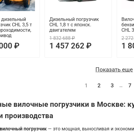
 дизельный
Дизельный погрузчик
Вилоч
зчик CHL 3,5 т
CHL 1,8 т с японск.
бенз
проходимости,
двигателем
CHL 
ривод
1 832 688 ₽
2 272
 000 ₽
1 457 262 ₽
1 8
Показать еще
1
2
3
7
…
ые вилочные погрузчики в Москве: к
и производства
вилочный погрузчик
— это мощная, выносливая и экономи