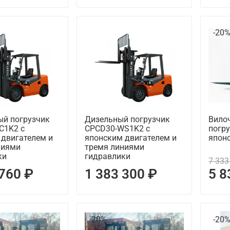
-20
ый погрузчик
Дизельный погрузчик
Вило
C1K2 с
CPCD30-WS1K2 с
погру
 двигателем и
японским двигателем и
японс
ниями
тремя линиями
ки
гидравлики
7 333
 760 ₽
1 383 300 ₽
5 8
-20%
-20