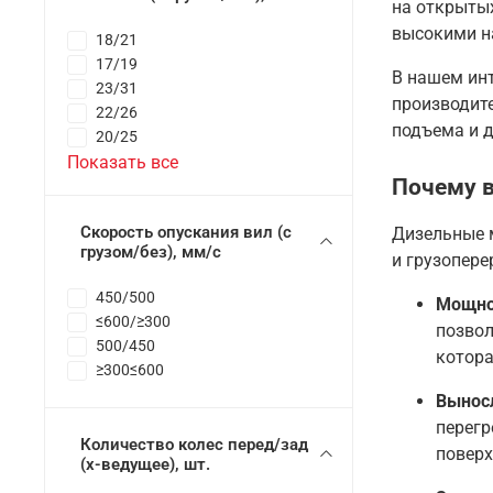
на открытых
высокими н
18/21
17/19
В нашем ин
23/31
производит
22/26
подъема и 
20/25
Показать все
Почему 
Скорость опускания вил (с
Дизельные 
грузом/без), мм/с
и грузопере
450/500
Мощно
≤600/≥300
позвол
500/450
котора
≥300≤600
Вынос
перегр
Количество колес перед/зад
поверх
(x-ведущее), шт.