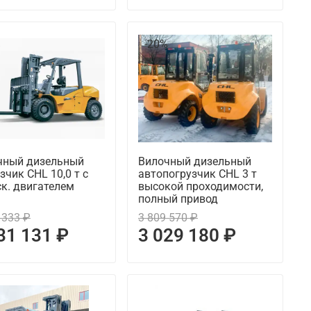
%
-20%
чный дизельный
Вилочный дизельный
зчик CHL 10,0 т с
автопогрузчик CHL 3 т
к. двигателем
высокой проходимости,
полный привод
 333 ₽
3 809 570 ₽
31 131 ₽
3 029 180 ₽
%