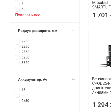
Mitsubish
6
SMARTLIF
4.8
1 701
Показать все
Радиус разворота, мм
2280
2290
2360
3250
3350
Бензинов
Аккумулятор, Ач
CPQD25-R
двигателе
18
линиями 
80
2x80
1 294