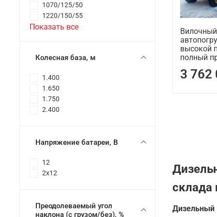
1070/125/50
1220/150/55
Показать все
Вилочный
автопогру
высокой 
полный п
Колесная база, м
3 762
1.400
1.650
1.750
2.400
Напряжение батареи, B
12
Дизельн
2x12
склада 
Преодолеваемый угол
Дизельный 
наклона (с грузом/без), %