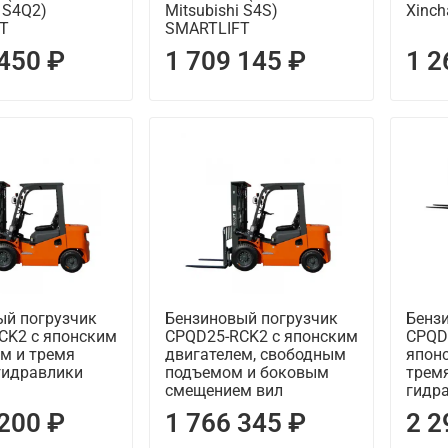
i S4Q2)
Mitsubishi S4S)
Xinch
T
SMARTLIFT
 450 ₽
1 709 145 ₽
1 2
ый погрузчик
Бензиновый погрузчик
Бенз
CK2 с японским
CPQD25-RCK2 с японским
CPQD
м и тремя
двигателем, свободным
япон
гидравлики
подъемом и боковым
трем
смещением вил
гидр
 200 ₽
1 766 345 ₽
2 2