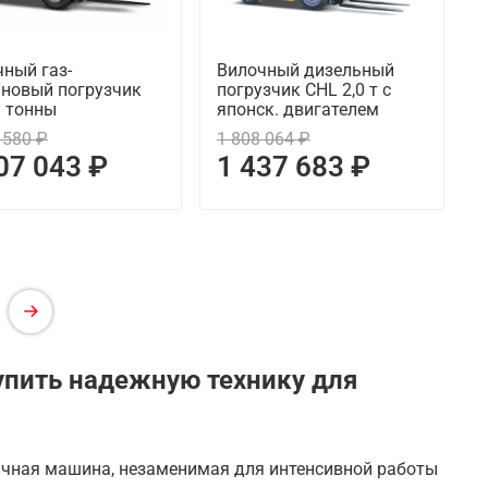
ный газ-
Вилочный дизельный
иновый погрузчик
погрузчик CHL 2,0 т с
3 тонны
японск. двигателем
 580 ₽
1 808 064 ₽
07 043 ₽
1 437 683 ₽
упить надежную технику для
чная машина, незаменимая для интенсивной работы