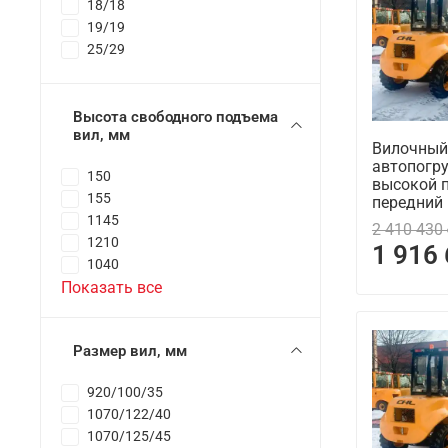
18/18
19/19
25/29
Высота свободного подъема
вил, мм
Вилочный
автопогру
150
высокой 
155
передний
1145
2 410 430
1210
1 916
1040
Показать все
Размер вил, мм
920/100/35
1070/122/40
1070/125/45