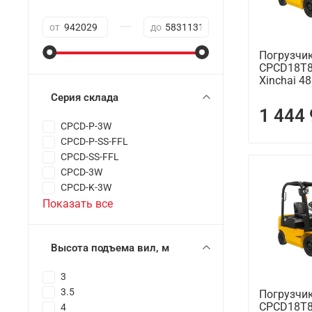
—
от
до
Погрузчи
CPCD18T8 (
Xinchai 4
Серия склада
1 444
CPCD-P-3W
CPCD-P-SS-FFL
CPCD-SS-FFL
CPCD-3W
CPCD-K-3W
Показать все
Высота подъема вил, м
3
3.5
Погрузчи
CPCD18T8 (
4