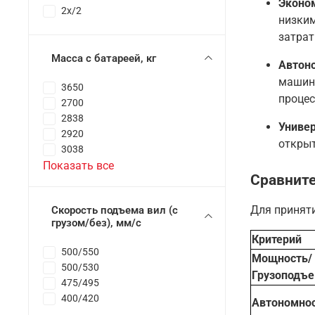
Эконо
2x/2
низким
затрат
Масса с батареей, кг
Автоно
машина
3650
процес
2700
2838
Униве
2920
открыт
3038
Показать все
Сравните
Для принят
Скорость подъема вил (с
грузом/без), мм/с
Критерий
500/550
Мощность/
500/530
Грузоподъе
475/495
400/420
Автономно