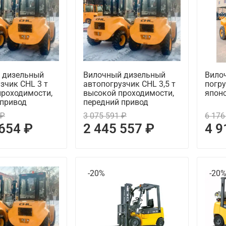
 дизельный
Вилочный дизельный
Вило
зчик CHL 3 т
автопогрузчик CHL 3,5 т
погру
проходимости,
высокой проходимости,
японс
 привод
передний привод
 ₽
3 075 591 ₽
6 176
 654 ₽
2 445 557 ₽
4 9
-20%
-20