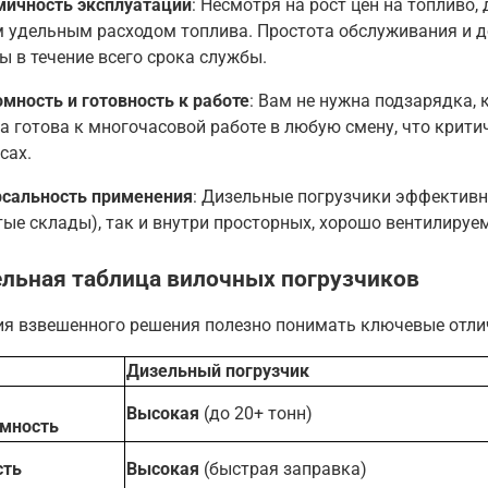
мичность эксплуатации
: Несмотря на рост цен на топливо
 удельным расходом топлива. Простота обслуживания и д
ы в течение всего срока службы
.
мность и готовность к работе
: Вам не нужна подзарядка, 
 готова к многочасовой работе в любую смену, что крит
сах
.
рсальность применения
: Дизельные погрузчики эффективн
ые склады), так и внутри просторных, хорошо вентилиру
льная таблица вилочных погрузчиков
ия взвешенного решения полезно понимать ключевые отли
Дизельный погрузчик
Высокая
(до 20+ тонн)
мность
сть
Высокая
(быстрая заправка)