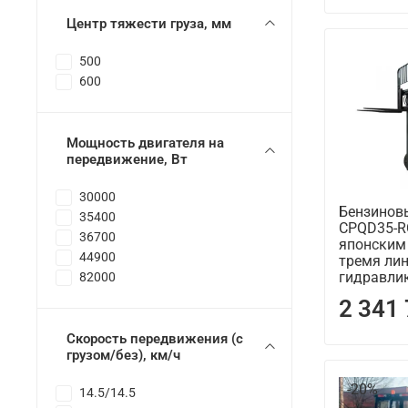
Центр тяжести груза, мм
500
600
Мощность двигателя на
передвижение, Вт
30000
Бензинов
35400
CPQD35-R
36700
японским
44900
тремя ли
гидравли
82000
2 341
Скорость передвижения (с
грузом/без), км/ч
-20%
14.5/14.5