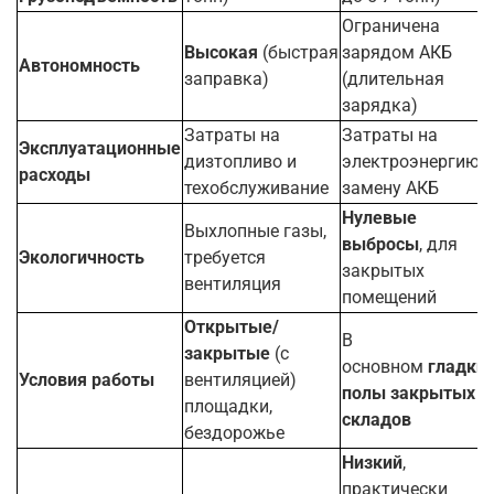
Ограничена
Высокая
(быстрая
зарядом АКБ
Автономность
заправка)
(длительная
зарядка)
Затраты на
Затраты на
Эксплуатационные
дизтопливо и
электроэнергию и
расходы
техобслуживание
замену АКБ
Нулевые
Выхлопные газы,
выбросы
, для
Экологичность
требуется
закрытых
вентиляция
помещений
Открытые/
В
закрытые
(с
основном
гладки
Условия работы
вентиляцией)
полы закрытых
площадки,
складов
бездорожье
Низкий
,
практически