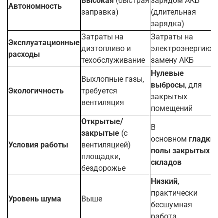
Высокая
(быстрая
зарядом АКБ
Автономность
заправка)
(длительная
зарядка)
Затраты на
Затраты на
Эксплуатационные
дизтопливо и
электроэнергию и
расходы
техобслуживание
замену АКБ
Нулевые
Выхлопные газы,
выбросы
, для
Экологичность
требуется
закрытых
вентиляция
помещений
Открытые/
В
закрытые
(с
основном
гладки
Условия работы
вентиляцией)
полы закрытых
площадки,
складов
бездорожье
Низкий
,
практически
Уровень шума
Выше
бесшумная
работа