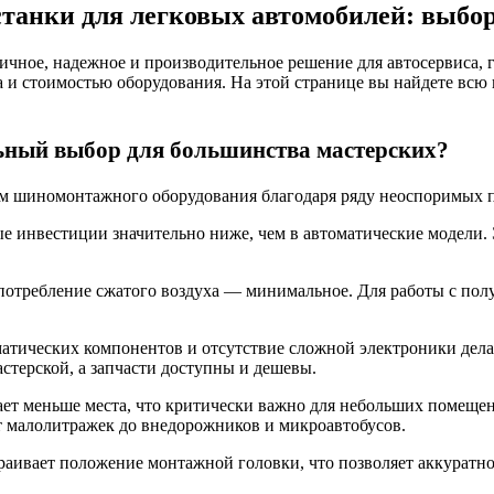
анки для легковых автомобилей: выбор,
чное, надежное и производительное решение для автосервиса, 
а и стоимостью оборудования
. На этой странице вы найдете вс
ьный выбор для большинства мастерских?
м шиномонтажного оборудования благодаря ряду неоспоримых п
е инвестиции значительно ниже, чем в автоматические модели. 
 потребление сжатого воздуха — минимальное. Для работы с по
атических компонентов и отсутствие сложной электроники дел
терской, а запчасти доступны и дешевы
.
ает меньше места, что критически важно для небольших помещ
т малолитражек до внедорожников и микроавтобусов
.
раивает положение монтажной головки, что позволяет аккуратн