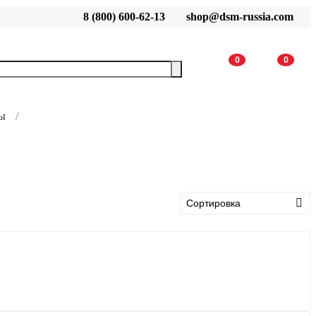
8 (800) 600-62-13
shop@dsm-russia.com
0
0
ы