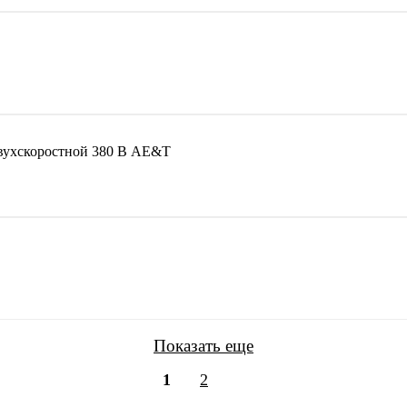
вухскоростной 380 В AE&T
Показать еще
1
2