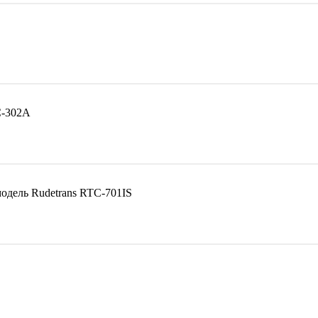
С-302А
дель Rudetrans RTC-701IS