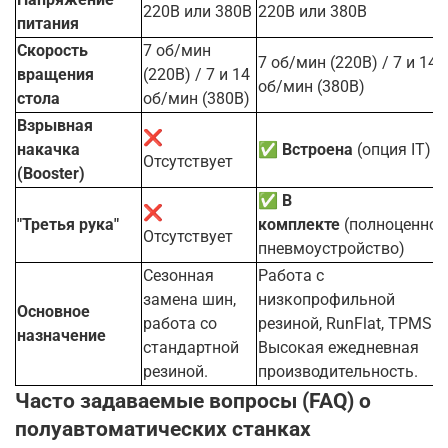
220В или 380В
220В или 380В
питания
Скорость
7 об/мин
7 об/мин (220В) / 7 и 14
вращения
(220В) / 7 и 14
об/мин (380В)
стола
об/мин (380В)
Взрывная
❌
накачка
✅
Встроена
(опция IT)
Отсутствует
(Booster)
✅
В
❌
"Третья рука"
комплекте
(полноценное
Отсутствует
пневмоустройство)
Сезонная
Работа с
замена шин,
низкопрофильной
Основное
работа со
резиной, RunFlat, TPMS.
назначение
стандартной
Высокая ежедневная
резиной.
производительность.
Часто задаваемые вопросы (FAQ) о
полуавтоматических станках