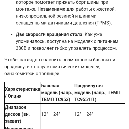
которое помогает прижать борт шины при
монтаже.
Незаменимо
для работы с жесткой,
низкопрофильной резиной и шинами,
оснащенными датчиками давления (TPMS)
.
Две скорости вращения стола
: Как уже
упоминалось, доступна на моделях с питанием
380В и позволяет гибко управлять процессом
.
Чтобы наглядно сравнить возможности базовых и
продвинутых полуавтоматических моделей,
ознакомьтесь с таблицей.
Базовая
Продвинутая
Характеристика
модель
(напр.,
модель
(напр., ТЕМП
/ Опция
ТЕМП ТС953)
ТС9551IT)
Диапазон
дисков (вн.
12" – 24"
12" – 24"
захват)
Напряжение