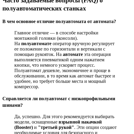
Часто задаваемые вопросы (FAQ) о
полуавтоматических станках
В чем основное отличие полуавтомата от автомата?
Главное отличие — в способе настройки
монтажной головки (консоли).
На
полуавтомате
оператор вручную регулирует
ее положение по горизонтали и вертикали с
помощью рукояток. На
автомате
эта операция
выполняется пневматикой одним нажатием
кнопки, что немного ускоряет процесс
.
Полуавтомат дешевле, экономичнее и проще в
обслуживании, в то время как автомат быстрее и
удобнее, но требует больше места и мощный
компрессор
.
Справляется ли полуавтомат с низкопрофильными
шинами?
Да, успешно. Для этого рекомендуется выбирать
модели, оснащенные
взрывной накачкой
(Booster)
и
"третьей рукой"
. Эти опции создают
необходимые условия для безопасного и