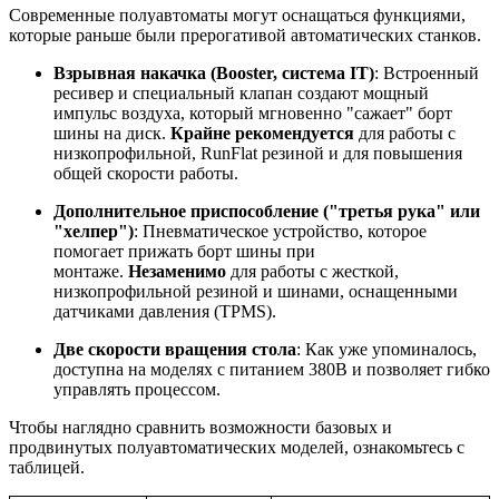
Современные полуавтоматы могут оснащаться функциями,
которые раньше были прерогативой автоматических станков.
Взрывная накачка (Booster, система IT)
: Встроенный
ресивер и специальный клапан создают мощный
импульс воздуха, который мгновенно "сажает" борт
шины на диск.
Крайне рекомендуется
для работы с
низкопрофильной, RunFlat резиной и для повышения
общей скорости работы
.
Дополнительное приспособление ("третья рука" или
"хелпер")
: Пневматическое устройство, которое
помогает прижать борт шины при
монтаже.
Незаменимо
для работы с жесткой,
низкопрофильной резиной и шинами, оснащенными
датчиками давления (TPMS)
.
Две скорости вращения стола
: Как уже упоминалось,
доступна на моделях с питанием 380В и позволяет гибко
управлять процессом
.
Чтобы наглядно сравнить возможности базовых и
продвинутых полуавтоматических моделей, ознакомьтесь с
таблицей.