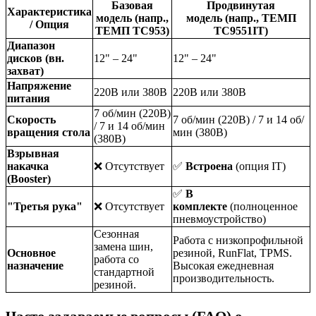
Базовая
Продвинутая
Характеристика
модель
(напр.,
модель
(напр., ТЕМП
/ Опция
ТЕМП ТС953)
ТС9551IT)
Диапазон
дисков (вн.
12" – 24"
12" – 24"
захват)
Напряжение
220В или 380В
220В или 380В
питания
7 об/мин (220В)
Скорость
7 об/мин (220В) / 7 и 14 об/
/ 7 и 14 об/мин
вращения стола
мин (380В)
(380В)
Взрывная
накачка
❌ Отсутствует
✅
Встроена
(опция IT)
(Booster)
✅
В
"Третья рука"
❌ Отсутствует
комплекте
(полноценное
пневмоустройство)
Сезонная
Работа с низкопрофильной
замена шин,
Основное
резиной, RunFlat, TPMS.
работа со
назначение
Высокая ежедневная
стандартной
производительность.
резиной.