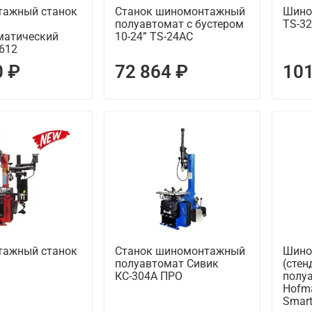
ажный станок
Станок шиномонтажный
Шино
полуавтомат с бустером
TS-3
матический
10-24” TS-24AC
612
0 ₽
72 864 ₽
101
ажный станок
Станок шиномонтажный
Шино
полуавтомат Сивик
(стен
КС-304А ПРО
полу
Hofm
Smar