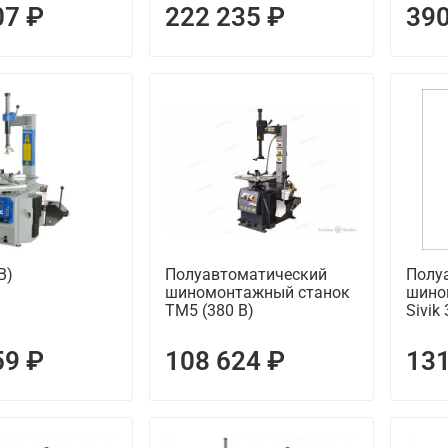
07 ₽
222 235 ₽
390
В)
Полуавтоматический
Полу
шиномонтажный станок
шино
TM5 (380 В)
Sivik
59 ₽
108 624 ₽
131