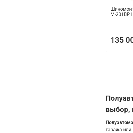
Шиномонт
M-201BP1 
135 0
Полуав
выбор, 
Полуавтома
гаража или