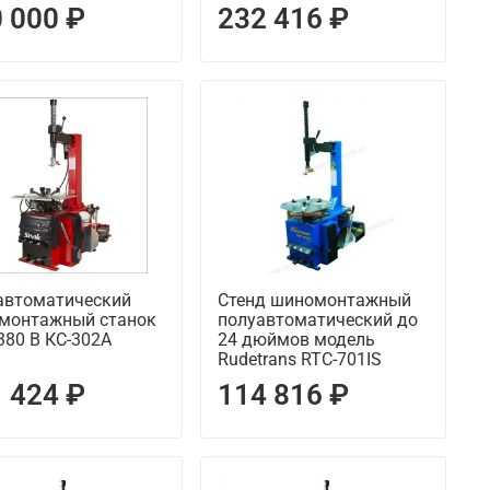
 000 ₽
232 416 ₽
автоматический
Стенд шиномонтажный
монтажный станок
полуавтоматический до
 380 В КС-302А
24 дюймов модель
Rudetrans RTC-701IS
 424 ₽
114 816 ₽