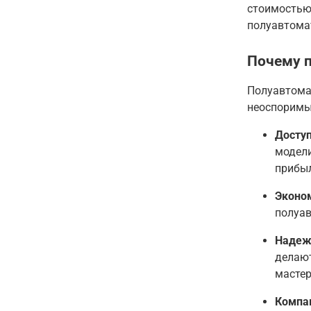
стоимостью
полуавтома
Почему п
Полуавтома
неоспоримы
Доступ
модели
прибы
Эконом
полуав
Надеж
делаю
мастер
Компак