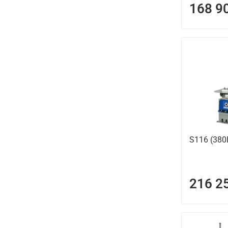
168 9
S116 (380
216 2