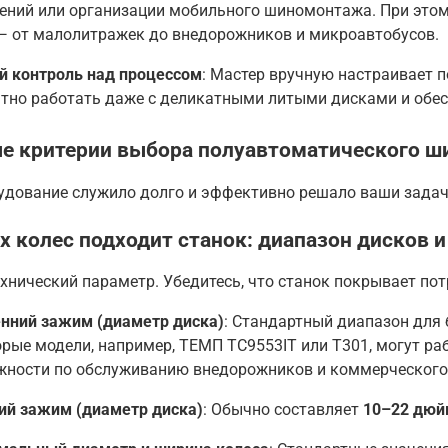
ений или организации мобильного шиномонтажа
. При это
— от малолитражек до внедорожников и микроавтобусов
.
й контроль над процессом
: Мастер вручную настраивает 
тно работать даже с деликатными литыми дисками и обе
е критерии выбора полуавтоматического ш
удование служило долго и эффективно решало ваши задач
х колес подходит станок: диапазон дисков 
хнический параметр. Убедитесь, что станок покрывает по
нний зажим (диаметр диска)
: Стандартный диапазон для
рые модели, например, ТЕМП TC9553IT или T301, могут ра
жности по обслуживанию внедорожников и коммерческого
ий зажим (диаметр диска)
: Обычно составляет
10–22 дюй