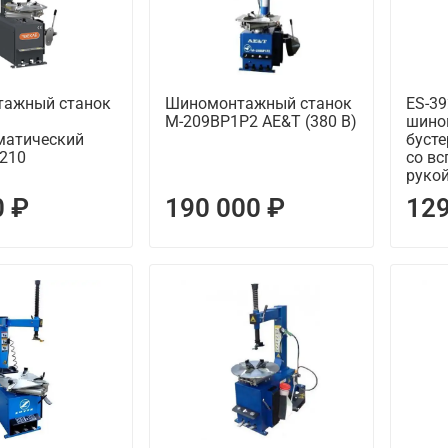
ажный станок
Шиномонтажный станок
ES-3
M-209BP1P2 AE&T (380 В)
шино
матический
буст
8210
со в
руко
0 ₽
190 000 ₽
129