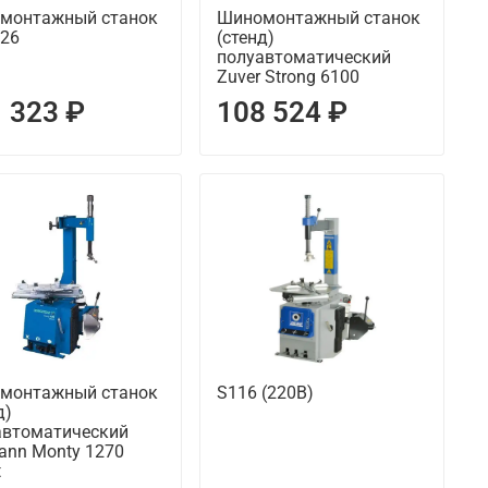
монтажный станок
Шиномонтажный станок
226
(стенд)
полуавтоматический
Zuver Strong 6100
 323 ₽
108 524 ₽
монтажный станок
S116 (220В)
д)
автоматический
ann Monty 1270
t