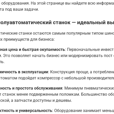
 оборудования
. На этой странице вы найдете всю информ
та под ваши задачи.
олуавтоматический станок — идеальный вы
тические станки остаются самым популярным типом шин
х преимуществ для бизнеса:
ная цена и быстрая окупаемость
: Первоначальные инвест
. Это позволяет начать бизнес или модернизировать пос
ль
.
ичность в эксплуатации
: Конструкция проще, а потребле
томатом подойдет компрессор с небольшой производител
ность и простота обслуживания
: Минимум пневматических
т станок менее подверженным поломкам. Большинство об
ской, а запчасти доступны и дешевы
.
тность и универсальность
: Оборудование занимает меньш