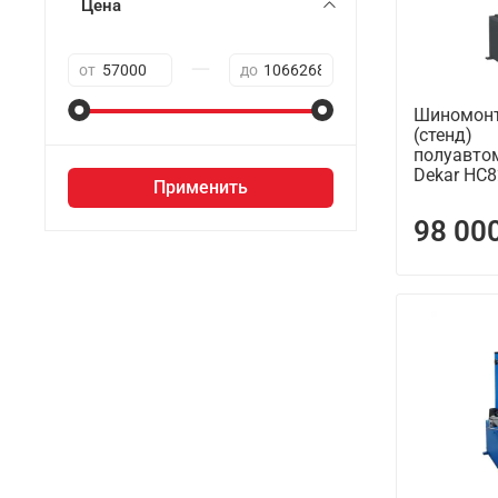
Цена
—
от
до
Шиномонт
(стенд)
полуавто
Dekar HC
Применить
98 00