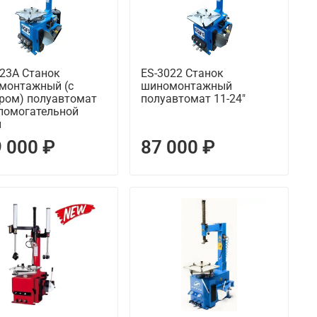
923A Станок
ES-3022 Станок
монтажный (с
шиномонтажный
ером) полуавтомат
полуавтомат 11-24"
спомогательной
й
 000 ₽
87 000 ₽