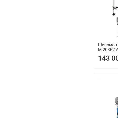
Шиномонт
М-203Р2 A
143 0