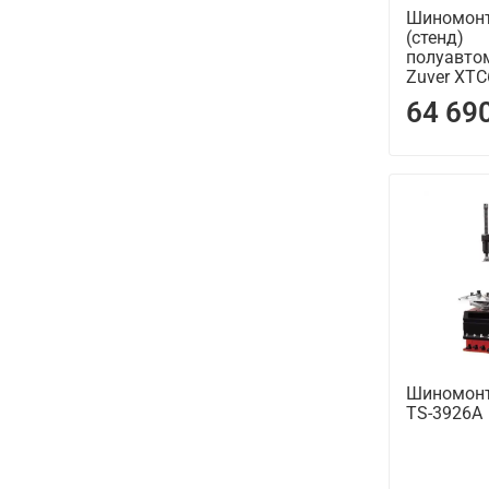
Шиномонт
(стенд)
полуавто
Zuver XTC
64 69
Шиномонт
TS-3926A