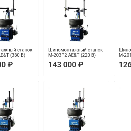
ажный станок
Шиномонтажный станок
Шино
E&T (380 В)
М-203Р2 AE&T (220 В)
M-201
00 ₽
143 000 ₽
126