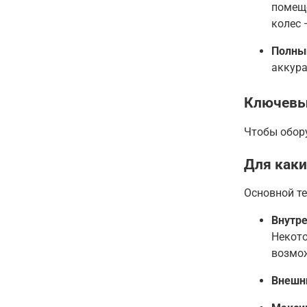
помещ
колес 
Полны
аккура
Ключевы
Чтобы обор
Для каки
Основной те
Внутре
Некото
возмо
Внешн