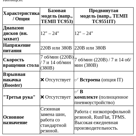
Базовая
Продвинутая
Характеристика
модель
(напр.,
модель
(напр., ТЕМП
/ Опция
ТЕМП ТС953)
ТС9551IT)
Диапазон
дисков (вн.
12" – 24"
12" – 24"
захват)
Напряжение
220В или 380В
220В или 380В
питания
7 об/мин (220В)
Скорость
7 об/мин (220В) / 7 и 14 об/
/ 7 и 14 об/мин
вращения стола
мин (380В)
(380В)
Взрывная
накачка
❌ Отсутствует
✅
Встроена
(опция IT)
(Booster)
✅
В
"Третья рука"
❌ Отсутствует
комплекте
(полноценное
пневмоустройство)
Сезонная
Работа с низкопрофильной
замена шин,
Основное
резиной, RunFlat, TPMS.
работа со
назначение
Высокая ежедневная
стандартной
производительность.
резиной.