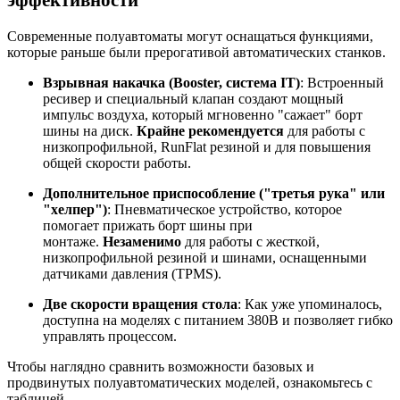
Современные полуавтоматы могут оснащаться функциями,
которые раньше были прерогативой автоматических станков.
Взрывная накачка (Booster, система IT)
: Встроенный
ресивер и специальный клапан создают мощный
импульс воздуха, который мгновенно "сажает" борт
шины на диск.
Крайне рекомендуется
для работы с
низкопрофильной, RunFlat резиной и для повышения
общей скорости работы
.
Дополнительное приспособление ("третья рука" или
"хелпер")
: Пневматическое устройство, которое
помогает прижать борт шины при
монтаже.
Незаменимо
для работы с жесткой,
низкопрофильной резиной и шинами, оснащенными
датчиками давления (TPMS)
.
Две скорости вращения стола
: Как уже упоминалось,
доступна на моделях с питанием 380В и позволяет гибко
управлять процессом
.
Чтобы наглядно сравнить возможности базовых и
продвинутых полуавтоматических моделей, ознакомьтесь с
таблицей.