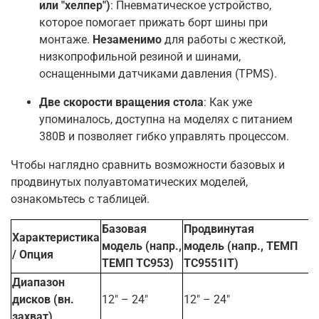
или "хелпер")
: Пневматическое устройство,
которое помогает прижать борт шины при
монтаже.
Незаменимо
для работы с жесткой,
низкопрофильной резиной и шинами,
оснащенными датчиками давления (TPMS)
.
Две скорости вращения стола
: Как уже
упоминалось, доступна на моделях с питанием
380В и позволяет гибко управлять процессом
.
Чтобы наглядно сравнить возможности базовых и
продвинутых полуавтоматических моделей,
ознакомьтесь с таблицей.
Базовая
Продвинутая
Характеристика
модель
(напр.,
модель
(напр., ТЕМП
/ Опция
ТЕМП ТС953)
ТС9551IT)
Диапазон
дисков (вн.
12" – 24"
12" – 24"
захват)