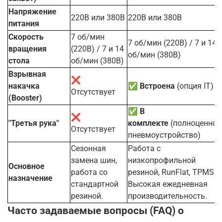
Напряжение
220В или 380В
220В или 380В
питания
Скорость
7 об/мин
7 об/мин (220В) / 7 и 14
вращения
(220В) / 7 и 14
об/мин (380В)
стола
об/мин (380В)
Взрывная
❌
накачка
✅
Встроена
(опция IT)
Отсутствует
(Booster)
✅
В
❌
"Третья рука"
комплекте
(полноценное
Отсутствует
пневмоустройство)
Сезонная
Работа с
замена шин,
низкопрофильной
Основное
работа со
резиной, RunFlat, TPMS.
назначение
стандартной
Высокая ежедневная
резиной.
производительность.
Часто задаваемые вопросы (FAQ) о