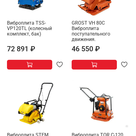
Виброплита TSS-
GROST VH 80C
VP120TL (колесный
Виброплита
комплект, бак)
поступательного
движения.
72 891 ₽
46 550 ₽
Виброплита STEM
Виброплита TOR C-120