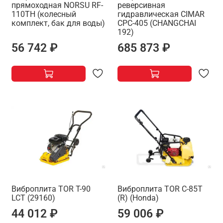
прямоходная NORSU RF-
реверсивная
110TH (колесный
гидравлическая CIMAR
комплект, бак для воды)
CPC-405 (CHANGCHAI
192)
56 742 ₽
685 873 ₽
Виброплита TOR T-90
Виброплита TOR C-85T
LCT (29160)
(R) (Honda)
44 012 ₽
59 006 ₽