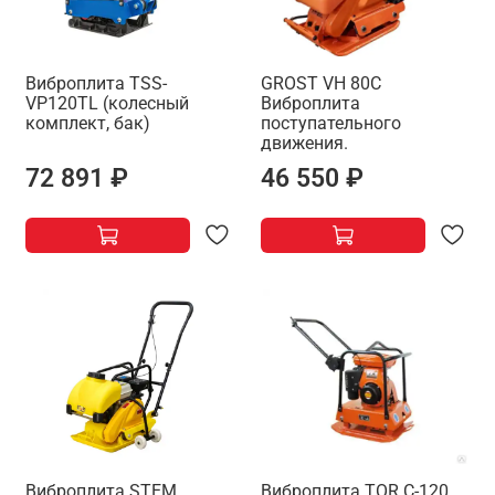
Виброплита TSS-
GROST VH 80C
VP120TL (колесный
Виброплита
комплект, бак)
поступательного
движения.
72 891 ₽
46 550 ₽
Виброплита STEM
Виброплита TOR C-120