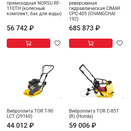
прямоходная NORSU RF-
реверсивная
110TH (колесный
гидравлическая CIMAR
комплект, бак для воды)
CPC-405 (CHANGCHAI
192)
56 742 ₽
685 873 ₽
Виброплита TOR T-90
Виброплита TOR C-85T
LCT (29160)
(R) (Honda)
44 012 ₽
59 006 ₽