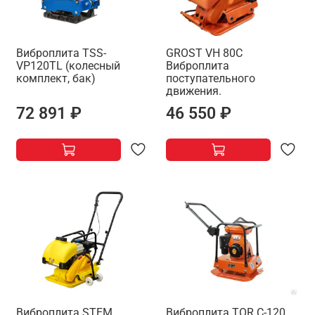
Виброплита TSS-
GROST VH 80C
VP120TL (колесный
Виброплита
комплект, бак)
поступательного
движения.
72 891 ₽
46 550 ₽
Виброплита STEM
Виброплита TOR C-120