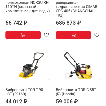
прямоходная NORSU RF-
реверсивная
110TH (колесный
гидравлическая CIMAR
комплект, бак для воды)
CPC-405 (CHANGCHAI
192)
56 742 ₽
685 873 ₽
Виброплита TOR T-90
Виброплита TOR C-85T
LCT (29160)
(R) (Honda)
44 012 ₽
59 006 ₽