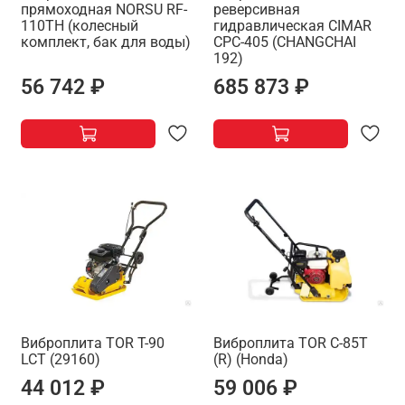
прямоходная NORSU RF-
реверсивная
110TH (колесный
гидравлическая CIMAR
комплект, бак для воды)
CPC-405 (CHANGCHAI
192)
56 742 ₽
685 873 ₽
Виброплита TOR T-90
Виброплита TOR C-85T
LCT (29160)
(R) (Honda)
44 012 ₽
59 006 ₽