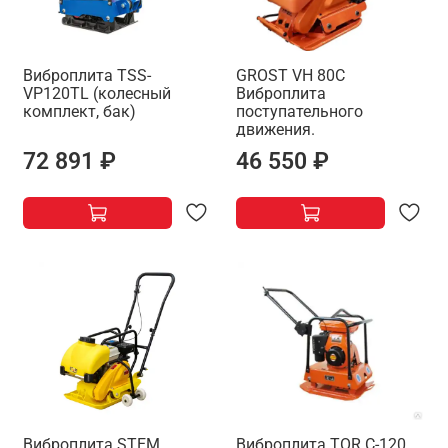
Виброплита TSS-
GROST VH 80C
VP120TL (колесный
Виброплита
комплект, бак)
поступательного
движения.
72 891 ₽
46 550 ₽
Виброплита STEM
Виброплита TOR C-120