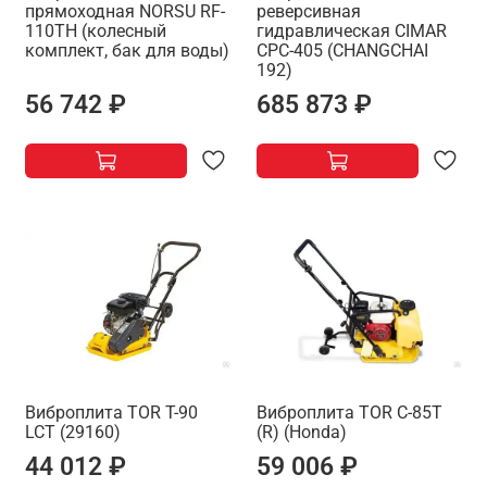
прямоходная NORSU RF-
реверсивная
110TH (колесный
гидравлическая CIMAR
комплект, бак для воды)
CPC-405 (CHANGCHAI
192)
56 742 ₽
685 873 ₽
Виброплита TOR T-90
Виброплита TOR C-85T
LCT (29160)
(R) (Honda)
44 012 ₽
59 006 ₽