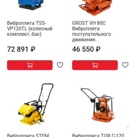
Виброплита TSS-
GROST VH 80C
VP120TL (колесный
Виброплита
комплект, бак)
поступательного
движения.
72 891 ₽
46 550 ₽
Виброплита STEM
Виброплита TOR C-120